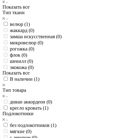
Показать все
Тип ткани
велюр (
1
)
жаккард (
0
)
замша искусственная (
0
)
микровелюр (
0
)
рогожка (
0
)
флок (
0
)
шенилл (
0
)
экокожа (
0
)
Показать все
В наличии (
1
)
Тип товара
диван аккордеон (
0
)
кресло кровать (
1
)
Подлокотники
без подлокотников (
1
)
мягкие (
0
)
с декором (
0
)