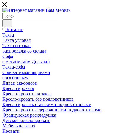
Каталог
Тахта
Тахта угловая
Тахта на заказ
распродажа со склада
Софа
с механизмом Дельфин
Тахта-софа
С выкатными ящиками
с изголовьем
Диван аккордеон
Кресло кровать
Кресло-кровать на заказ
Кресло-кровать без подлокотников
Кресло кровать с мягкими подлокотниками
Кресло-кровать с деревянными подлокотниками
Французская раскладушка
Детское кресло кровать
Мебель на заказ
Кровати