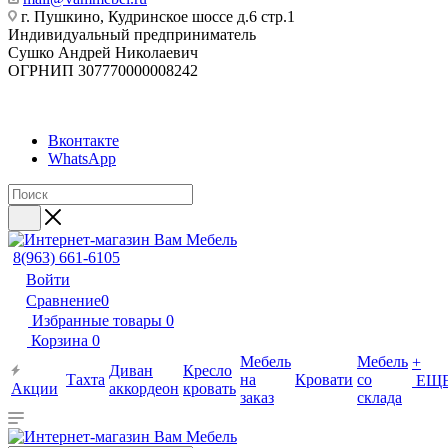
г. Пушкино, Кудринское шоссе д.6 стр.1
Индивидуальный предприниматель
Сушко Андрей Николаевич
ОГРНИП 307770000008242
Вконтакте
WhatsApp
8(963) 661-6105
Войти
Сравнение
0
Избранные товары
0
Корзина
0
Мебель
Мебель
+
Диван
Кресло
Тахта
на
Кровати
со
ЕЩ
Акции
аккордеон
кровать
заказ
склада