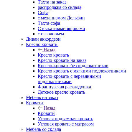
Тахта на заказ
распродажа со склада
Софа
с механизмом Дельфин
Тахта-софа
С выкатными ящиками
с изголовьем
Диван аккордеон
Кресло кровать
Назад
Кресло кровать
Кресло-кровать на заказ
Кресло-кровать без подлокотников
Кресло кровать с мягкими подлокотниками
Кресло-кровать с деревянными
подлокотниками
Французская раскладушка
Детское кресло кровать
Мебель на заказ
Кровати
Назад
Кровати
Угловая подъемная кровать
Угловая кровать с матрасом
Мебель со склада