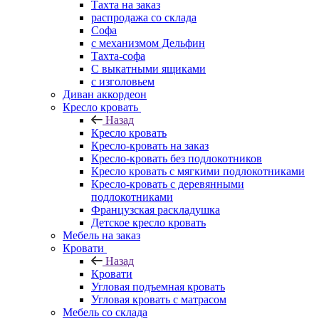
Тахта на заказ
распродажа со склада
Софа
с механизмом Дельфин
Тахта-софа
С выкатными ящиками
с изголовьем
Диван аккордеон
Кресло кровать
Назад
Кресло кровать
Кресло-кровать на заказ
Кресло-кровать без подлокотников
Кресло кровать с мягкими подлокотниками
Кресло-кровать с деревянными
подлокотниками
Французская раскладушка
Детское кресло кровать
Мебель на заказ
Кровати
Назад
Кровати
Угловая подъемная кровать
Угловая кровать с матрасом
Мебель со склада