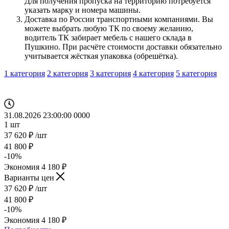
Для получения пропуска на территорию потребуется
указать марку и номера машины.
Доставка по России транспортными компаниями. Вы
можете выбрать любую ТК по своему желанию,
водитель ТК забирает мебель с нашего склада в
Пушкино. При расчёте стоимости доставки обязательно
учитывается жёсткая упаковка (обрешётка).
1 категория
2 категория
3 категория
4 категория
5 категория
31.08.2026 23:00:00
0
0
0
0
1
шт
37 620
₽
/шт
41 800
₽
-
10
%
Экономия
4 180
₽
Варианты цен
37 620
₽
/шт
41 800
₽
-
10
%
Экономия
4 180
₽