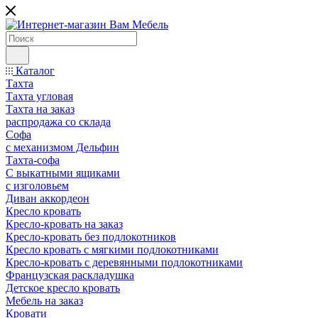
Каталог
Тахта
Тахта угловая
Тахта на заказ
распродажа со склада
Софа
с механизмом Дельфин
Тахта-софа
С выкатными ящиками
с изголовьем
Диван аккордеон
Кресло кровать
Кресло-кровать на заказ
Кресло-кровать без подлокотников
Кресло кровать с мягкими подлокотниками
Кресло-кровать с деревянными подлокотниками
Французская раскладушка
Детское кресло кровать
Мебель на заказ
Кровати