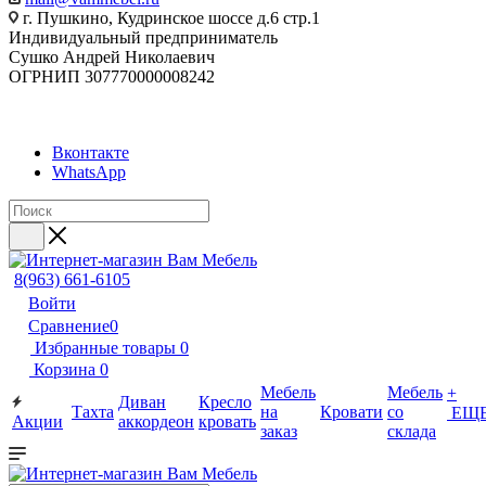
г. Пушкино, Кудринское шоссе д.6 стр.1
Индивидуальный предприниматель
Сушко Андрей Николаевич
ОГРНИП 307770000008242
Вконтакте
WhatsApp
8(963) 661-6105
Войти
Сравнение
0
Избранные товары
0
Корзина
0
Мебель
Мебель
+
Диван
Кресло
Тахта
на
Кровати
со
ЕЩ
Акции
аккордеон
кровать
заказ
склада