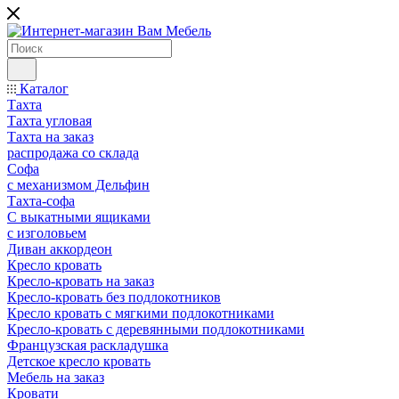
Каталог
Тахта
Тахта угловая
Тахта на заказ
распродажа со склада
Софа
с механизмом Дельфин
Тахта-софа
С выкатными ящиками
с изголовьем
Диван аккордеон
Кресло кровать
Кресло-кровать на заказ
Кресло-кровать без подлокотников
Кресло кровать с мягкими подлокотниками
Кресло-кровать с деревянными подлокотниками
Французская раскладушка
Детское кресло кровать
Мебель на заказ
Кровати