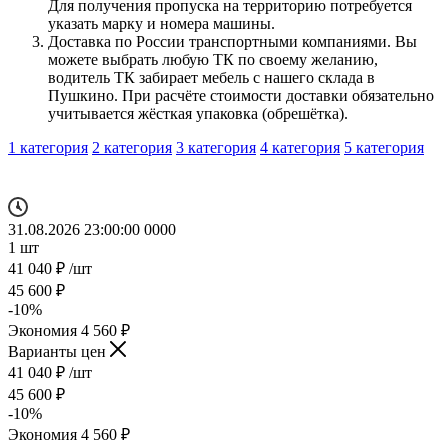
Для получения пропуска на территорию потребуется
указать марку и номера машины.
Доставка по России транспортными компаниями. Вы
можете выбрать любую ТК по своему желанию,
водитель ТК забирает мебель с нашего склада в
Пушкино. При расчёте стоимости доставки обязательно
учитывается жёсткая упаковка (обрешётка).
1 категория
2 категория
3 категория
4 категория
5 категория
31.08.2026 23:00:00
0
0
0
0
1
шт
41 040
₽
/шт
45 600
₽
-
10
%
Экономия
4 560
₽
Варианты цен
41 040
₽
/шт
45 600
₽
-
10
%
Экономия
4 560
₽