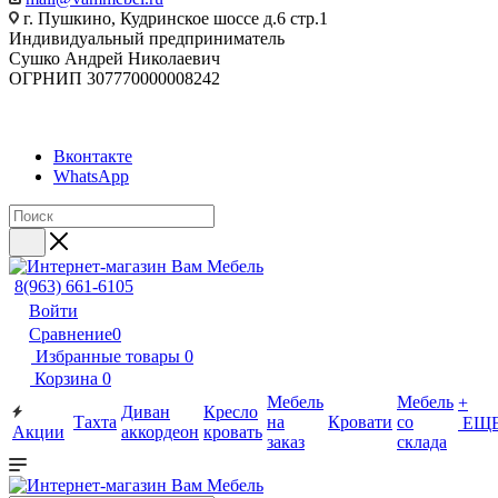
г. Пушкино, Кудринское шоссе д.6 стр.1
Индивидуальный предприниматель
Сушко Андрей Николаевич
ОГРНИП 307770000008242
Вконтакте
WhatsApp
8(963) 661-6105
Войти
Сравнение
0
Избранные товары
0
Корзина
0
Мебель
Мебель
+
Диван
Кресло
Тахта
на
Кровати
со
ЕЩ
Акции
аккордеон
кровать
заказ
склада