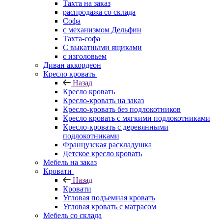
Тахта на заказ
распродажа со склада
Софа
с механизмом Дельфин
Тахта-софа
С выкатными ящиками
с изголовьем
Диван аккордеон
Кресло кровать
Назад
Кресло кровать
Кресло-кровать на заказ
Кресло-кровать без подлокотников
Кресло кровать с мягкими подлокотниками
Кресло-кровать с деревянными
подлокотниками
Французская раскладушка
Детское кресло кровать
Мебель на заказ
Кровати
Назад
Кровати
Угловая подъемная кровать
Угловая кровать с матрасом
Мебель со склада