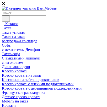
Каталог
Тахта
Тахта угловая
Тахта на заказ
распродажа со склада
Софа
с механизмом Дельфин
Тахта-софа
С выкатными ящиками
с изголовьем
Диван аккордеон
Кресло кровать
Кресло-кровать на заказ
Кресло-кровать без подлокотников
Кресло кровать с мягкими подлокотниками
Кресло-кровать с деревянными подлокотниками
Французская раскладушка
Детское кресло кровать
Мебель на заказ
Кровати