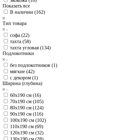
экокожа (
10
)
Показать все
В наличии (
162
)
Тип товара
софа (
22
)
тахта (
58
)
тахта угловая (
134
)
Подлокотники
без подлокотников (
1
)
мягкие (
42
)
с декором (
1
)
Ширина (глубина)
60х190 см (
16
)
70х190 см (
105
)
80х190 см (
124
)
90х190 см (
116
)
100х190 см (
102
)
110х190 см (
69
)
120х190 см (
32
)
130х190 см (
28
)