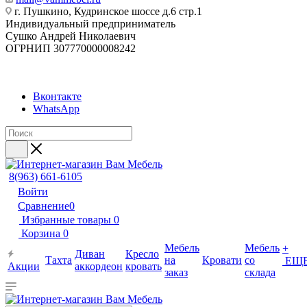
г. Пушкино, Кудринское шоссе д.6 стр.1
Индивидуальный предприниматель
Сушко Андрей Николаевич
ОГРНИП 307770000008242
Вконтакте
WhatsApp
8(963) 661-6105
Войти
Сравнение
0
Избранные товары
0
Корзина
0
Мебель
Мебель
+
Диван
Кресло
Тахта
на
Кровати
со
ЕЩ
Акции
аккордеон
кровать
заказ
склада