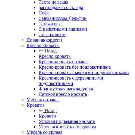
Тахта на заказ
распродажа со склада
Софа
с механизмом Дельфин
Тахта-софа
С выкатными ящиками
с изголовьем
Диван аккордеон
Кресло кровать
Назад
Кресло кровать
Кресло-кровать на заказ
Кресло-кровать без подлокотников
Кресло кровать с мягкими подлокотниками
Кресло-кровать с деревянными
подлокотниками
Французская раскладушка
Детское кресло кровать
Мебель на заказ
Кровати
Назад
Кровати
Угловая подъемная кровать
Угловая кровать с матрасом
Мебель со склада