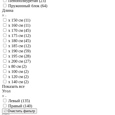
Пенополиуретан (
23
)
Пружинный блок (
64
)
Длина
х 150 см (
11
)
х 160 см (
11
)
х 170 см (
45
)
х 175 см (
12
)
х 180 см (
45
)
х 185 см (
12
)
х 190 см (
59
)
х 195 см (
28
)
х 200 см (
27
)
х 80 см (
2
)
х 100 см (
2
)
х 120 см (
2
)
х 140 см (
2
)
Показать все
Угол
Левый (
135
)
Правый (
140
)
Очистить фильтр