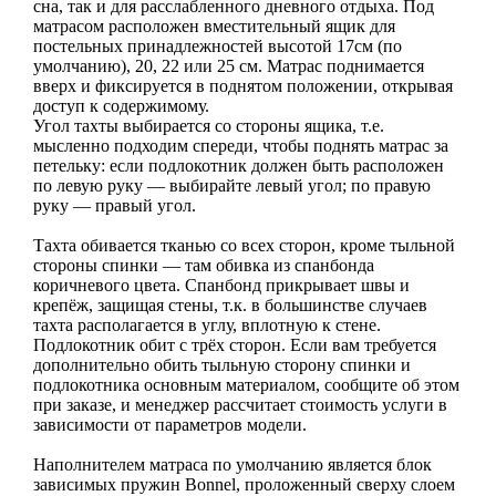
сна, так и для расслабленного дневного отдыха. Под
матрасом расположен вместительный ящик для
постельных принадлежностей высотой 17см (по
умолчанию), 20, 22 или 25 см. Матрас поднимается
вверх и фиксируется в поднятом положении, открывая
доступ к содержимому.
Угол тахты выбирается со стороны ящика, т.е.
мысленно подходим спереди, чтобы поднять матрас за
петельку: если подлокотник должен быть расположен
по левую руку — выбирайте левый угол; по правую
руку — правый угол.
Тахта обивается тканью со всех сторон, кроме тыльной
стороны спинки — там обивка из спанбонда
коричневого цвета. Спанбонд прикрывает швы и
крепёж, защищая стены, т.к. в большинстве случаев
тахта располагается в углу, вплотную к стене.
Подлокотник обит с трёх сторон. Если вам требуется
дополнительно обить тыльную сторону спинки и
подлокотника основным материалом, сообщите об этом
при заказе, и менеджер рассчитает стоимость услуги в
зависимости от параметров модели.
Наполнителем матраса по умолчанию является блок
зависимых пружин Bonnel, проложенный сверху слоем