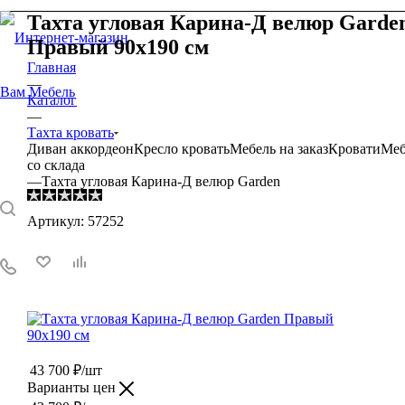
Тахта угловая Карина-Д велюр Garde
Правый 90х190 см
Главная
—
0
0
0
Каталог
—
Тахта кровать
Диван аккордеон
Кресло кровать
Мебель на заказ
Кровати
Меб
со склада
—
Тахта угловая Карина-Д велюр Garden
Артикул:
57252
43 700
₽
/шт
Варианты цен