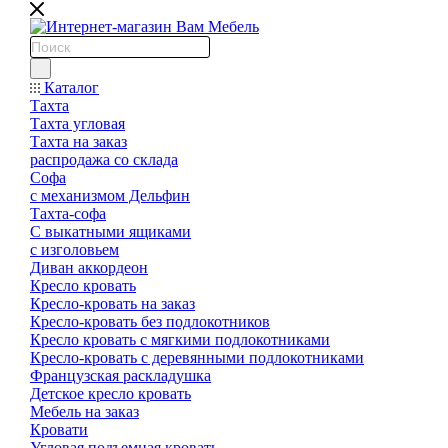
Каталог
Тахта
Тахта угловая
Тахта на заказ
распродажа со склада
Софа
с механизмом Дельфин
Тахта-софа
С выкатными ящиками
с изголовьем
Диван аккордеон
Кресло кровать
Кресло-кровать на заказ
Кресло-кровать без подлокотников
Кресло кровать с мягкими подлокотниками
Кресло-кровать с деревянными подлокотниками
Французская раскладушка
Детское кресло кровать
Мебель на заказ
Кровати
Угловая подъемная кровать