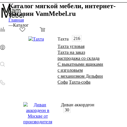
Каталог мягкой мебели, интернет-
магазин VamMebel.ru
Главная
—
Каталог
0
0
0
216
Тахта
Тахта угловая
Тахта на заказ
распродажа со склада
С выкатными ящиками
с изголовьем
с механизмом Дельфин
Софа
Тахта-софа
Диван аккордеон
30