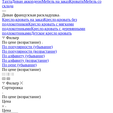
Тахта
Диван аккордеон
Мебель на заказ
Кровати
Мебель со
склада
—
Диван французская раскладушка
Кресло-кровать на заказ
Кресло-кровать без
подлокотников
Кресло кровать с мягкими
подлокотниками
Кресло-кровать с деревянными
подлокотниками
Детское кресло кровать
Фильтр
По цене (возрастание)
По популярности (убывание)
По популярности (возрастание)
По алфавиту (убывание)
По алфавиту (возрастание)
По цене (убывание)
По цене (возрастание)
Фильтр
Сортировка
По цене (возрастание)
Цена
Цена