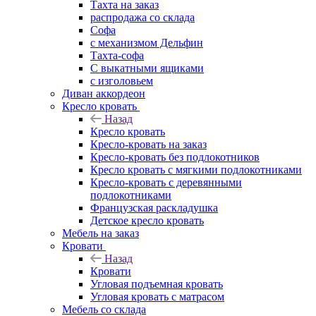
Тахта на заказ
распродажа со склада
Софа
с механизмом Дельфин
Тахта-софа
С выкатными ящиками
с изголовьем
Диван аккордеон
Кресло кровать
Назад
Кресло кровать
Кресло-кровать на заказ
Кресло-кровать без подлокотников
Кресло кровать с мягкими подлокотниками
Кресло-кровать с деревянными
подлокотниками
Французская раскладушка
Детское кресло кровать
Мебель на заказ
Кровати
Назад
Кровати
Угловая подъемная кровать
Угловая кровать с матрасом
Мебель со склада