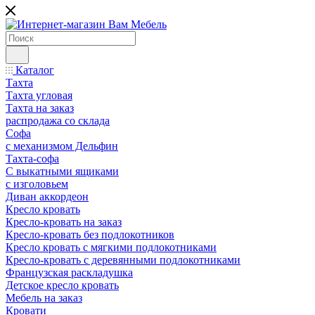
Каталог
Тахта
Тахта угловая
Тахта на заказ
распродажа со склада
Софа
с механизмом Дельфин
Тахта-софа
С выкатными ящиками
с изголовьем
Диван аккордеон
Кресло кровать
Кресло-кровать на заказ
Кресло-кровать без подлокотников
Кресло кровать с мягкими подлокотниками
Кресло-кровать с деревянными подлокотниками
Французская раскладушка
Детское кресло кровать
Мебель на заказ
Кровати