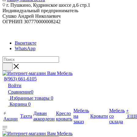
г. Пушкино, Кудринское шоссе д.6 стр.1
Индивидуальный предприниматель
Сушко Андрей Николаевич
ОГРНИП 307770000008242
Вконтакте
WhatsApp
8(963) 661-6105
Войти
Сравнение
0
Избранные товары
0
Корзина
0
Мебель
Мебель
+
Диван
Кресло
Тахта
на
Кровати
со
ЕЩ
Акции
аккордеон
кровать
заказ
склада