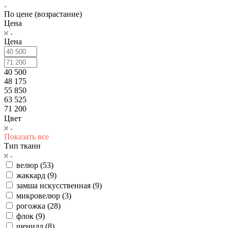
По цене (возрастание)
Цена
Цена
40 500
48 175
55 850
63 525
71 200
Цвет
Показать все
Тип ткани
велюр (
53
)
жаккард (
9
)
замша искусственная (
9
)
микровелюр (
3
)
рогожка (
28
)
флок (
9
)
шенилл (
8
)