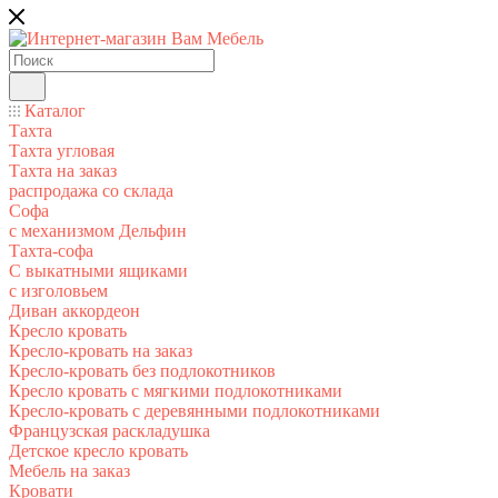
Каталог
Тахта
Тахта угловая
Тахта на заказ
распродажа со склада
Софа
с механизмом Дельфин
Тахта-софа
С выкатными ящиками
с изголовьем
Диван аккордеон
Кресло кровать
Кресло-кровать на заказ
Кресло-кровать без подлокотников
Кресло кровать с мягкими подлокотниками
Кресло-кровать с деревянными подлокотниками
Французская раскладушка
Детское кресло кровать
Мебель на заказ
Кровати