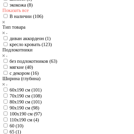
экокожа (
8
)
Показать все
В наличии (
106
)
Тип товара
диван аккордеон (
1
)
кресло кровать (
123
)
Подлокотники
без подлокотников (
63
)
мягкие (
40
)
с декором (
16
)
Ширина (глубина)
60х190 см (
101
)
70х190 см (
108
)
80х190 см (
101
)
90х190 см (
98
)
100х190 см (
97
)
110х190 см (
4
)
60 (
10
)
65 (
1
)