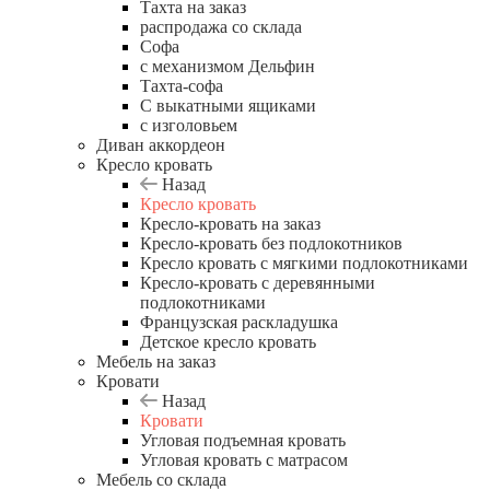
Тахта на заказ
распродажа со склада
Софа
с механизмом Дельфин
Тахта-софа
С выкатными ящиками
с изголовьем
Диван аккордеон
Кресло кровать
Назад
Кресло кровать
Кресло-кровать на заказ
Кресло-кровать без подлокотников
Кресло кровать с мягкими подлокотниками
Кресло-кровать с деревянными
подлокотниками
Французская раскладушка
Детское кресло кровать
Мебель на заказ
Кровати
Назад
Кровати
Угловая подъемная кровать
Угловая кровать с матрасом
Мебель со склада