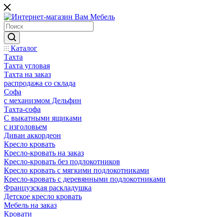
Каталог
Тахта
Тахта угловая
Тахта на заказ
распродажа со склада
Софа
с механизмом Дельфин
Тахта-софа
С выкатными ящиками
с изголовьем
Диван аккордеон
Кресло кровать
Кресло-кровать на заказ
Кресло-кровать без подлокотников
Кресло кровать с мягкими подлокотниками
Кресло-кровать с деревянными подлокотниками
Французская раскладушка
Детское кресло кровать
Мебель на заказ
Кровати