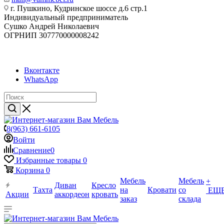
г. Пушкино, Кудринское шоссе д.6 стр.1
Индивидуальный предприниматель
Сушко Андрей Николаевич
ОГРНИП 307770000008242
Вконтакте
WhatsApp
8(963) 661-6105
Войти
Сравнение
0
Избранные товары
0
Корзина
0
Мебель
Мебель
+
Диван
Кресло
Тахта
на
Кровати
со
ЕЩ
Акции
аккордеон
кровать
заказ
склада