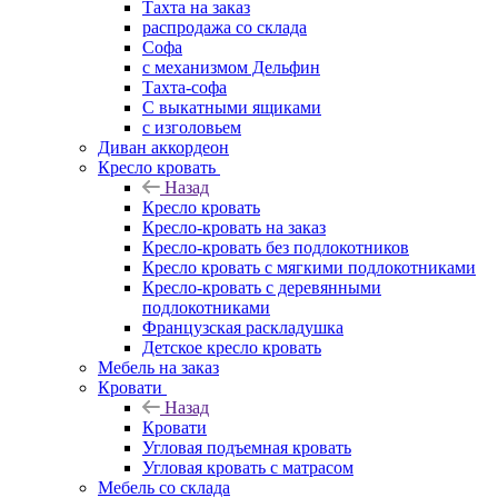
Тахта на заказ
распродажа со склада
Софа
с механизмом Дельфин
Тахта-софа
С выкатными ящиками
с изголовьем
Диван аккордеон
Кресло кровать
Назад
Кресло кровать
Кресло-кровать на заказ
Кресло-кровать без подлокотников
Кресло кровать с мягкими подлокотниками
Кресло-кровать с деревянными
подлокотниками
Французская раскладушка
Детское кресло кровать
Мебель на заказ
Кровати
Назад
Кровати
Угловая подъемная кровать
Угловая кровать с матрасом
Мебель со склада