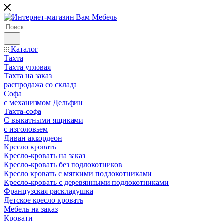
Каталог
Тахта
Тахта угловая
Тахта на заказ
распродажа со склада
Софа
с механизмом Дельфин
Тахта-софа
С выкатными ящиками
с изголовьем
Диван аккордеон
Кресло кровать
Кресло-кровать на заказ
Кресло-кровать без подлокотников
Кресло кровать с мягкими подлокотниками
Кресло-кровать с деревянными подлокотниками
Французская раскладушка
Детское кресло кровать
Мебель на заказ
Кровати