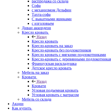
распродажа со склада
Софа
с механизмом Дельфин
Тахта-софа
С выкатными ящиками
с изголовьем
Диван аккордеон
Кресло кровать
Назад
Кресло кровать
Кресло-кровать на заказ
Кресло-кровать без подлокотников
Кресло кровать с мягкими подлокотниками
Кресло-кровать с деревянными подлокотника
Французская раскладушка
Детское кресло кровать
Мебель на заказ
Кровати
Назад
Кровати
Угловая подъемная кровать
Угловая кровать с матрасом
Мебель со склада
Акции
Как купить