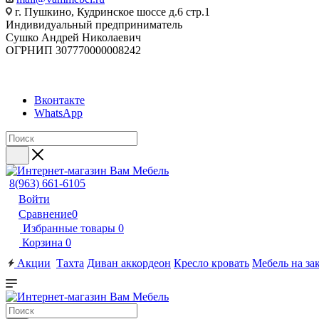
г. Пушкино, Кудринское шоссе д.6 стр.1
Индивидуальный предприниматель
Сушко Андрей Николаевич
ОГРНИП 307770000008242
Вконтакте
WhatsApp
8(963) 661-6105
Войти
Сравнение
0
Избранные товары
0
Корзина
0
Акции
Тахта
Диван аккордеон
Кресло кровать
Мебель на за