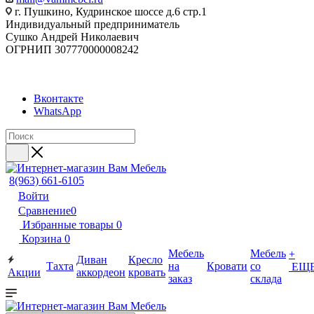
г. Пушкино, Кудринское шоссе д.6 стр.1
Индивидуальный предприниматель
Сушко Андрей Николаевич
ОГРНИП 307770000008242
Вконтакте
WhatsApp
8(963) 661-6105
Войти
Сравнение
0
Избранные товары
0
Корзина
0
Мебель
Мебель
+
Диван
Кресло
Тахта
на
Кровати
со
ЕЩ
Акции
аккордеон
кровать
заказ
склада