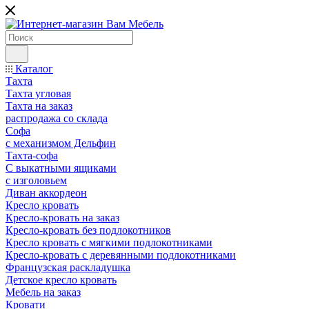
Каталог
Тахта
Тахта угловая
Тахта на заказ
распродажа со склада
Софа
с механизмом Дельфин
Тахта-софа
С выкатными ящиками
с изголовьем
Диван аккордеон
Кресло кровать
Кресло-кровать на заказ
Кресло-кровать без подлокотников
Кресло кровать с мягкими подлокотниками
Кресло-кровать с деревянными подлокотниками
Французская раскладушка
Детское кресло кровать
Мебель на заказ
Кровати