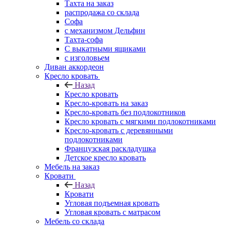
Тахта на заказ
распродажа со склада
Софа
с механизмом Дельфин
Тахта-софа
С выкатными ящиками
с изголовьем
Диван аккордеон
Кресло кровать
Назад
Кресло кровать
Кресло-кровать на заказ
Кресло-кровать без подлокотников
Кресло кровать с мягкими подлокотниками
Кресло-кровать с деревянными
подлокотниками
Французская раскладушка
Детское кресло кровать
Мебель на заказ
Кровати
Назад
Кровати
Угловая подъемная кровать
Угловая кровать с матрасом
Мебель со склада