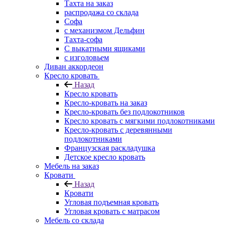
Тахта на заказ
распродажа со склада
Софа
с механизмом Дельфин
Тахта-софа
С выкатными ящиками
с изголовьем
Диван аккордеон
Кресло кровать
Назад
Кресло кровать
Кресло-кровать на заказ
Кресло-кровать без подлокотников
Кресло кровать с мягкими подлокотниками
Кресло-кровать с деревянными
подлокотниками
Французская раскладушка
Детское кресло кровать
Мебель на заказ
Кровати
Назад
Кровати
Угловая подъемная кровать
Угловая кровать с матрасом
Мебель со склада