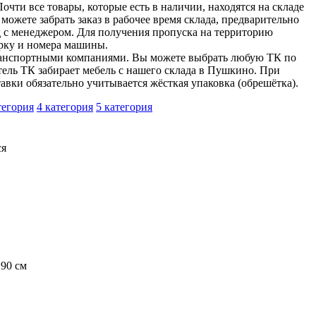
очти все товары, которые есть в наличии, находятся на складе
можете забрать заказ в рабочее время склада, предварительно
д с менеджером. Для получения пропуска на территорию
арку и номера машины.
ранспортными компаниями. Вы можете выбрать любую ТК по
ель ТК забирает мебель с нашего склада в Пушкино. При
тавки обязательно учитывается жёсткая упаковка (обрешётка).
тегория
4 категория
5 категория
ся
90 см