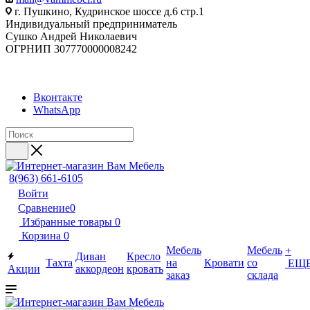
г. Пушкино, Кудринское шоссе д.6 стр.1
Индивидуальный предприниматель
Сушко Андрей Николаевич
ОГРНИП 307770000008242
Вконтакте
WhatsApp
8(963) 661-6105
Войти
Сравнение
0
Избранные товары
0
Корзина
0
Мебель
Мебель
+
Диван
Кресло
Тахта
на
Кровати
со
ЕЩ
Акции
аккордеон
кровать
заказ
склада