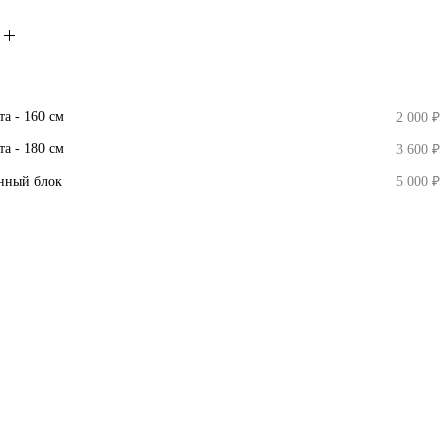
а - 160 см
2 000
₽
а - 180 см
3 600
₽
нный блок
5 000
₽