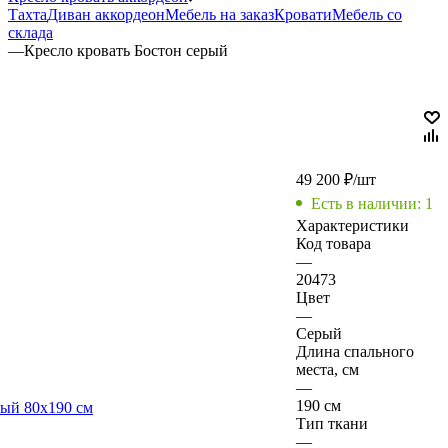
Тахта
Диван аккордеон
Мебель на заказ
Кровати
Мебель со
склада
—
Кресло кровать Бостон серый
49 200
₽
/шт
Есть в наличии: 1
Характеристики
Код товара
—
20473
Цвет
—
Серый
Длина спального
места, см
—
190 см
Тип ткани
—