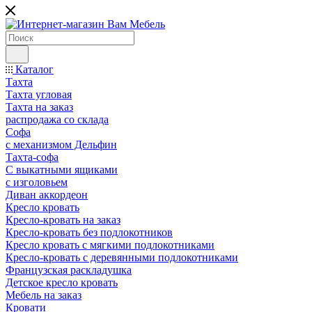
Каталог
Тахта
Тахта угловая
Тахта на заказ
распродажа со склада
Софа
с механизмом Дельфин
Тахта-софа
С выкатными ящиками
с изголовьем
Диван аккордеон
Кресло кровать
Кресло-кровать на заказ
Кресло-кровать без подлокотников
Кресло кровать с мягкими подлокотниками
Кресло-кровать с деревянными подлокотниками
Французская раскладушка
Детское кресло кровать
Мебель на заказ
Кровати