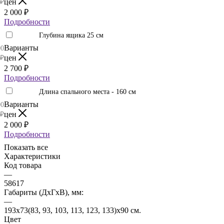
цен
₽
2 000
₽
Подробности
Глубина ящика 25 см
Варианты
00
цен
₽
2 700
₽
Подробности
Длина спального места - 160 см
Варианты
00
цен
₽
2 000
₽
Подробности
Показать все
Характеристики
Код товара
—
58617
Габариты (ДхГхВ), мм:
—
193х73(83, 93, 103, 113, 123, 133)х90 см.
Цвет