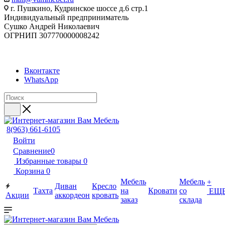
г. Пушкино, Кудринское шоссе д.6 стр.1
Индивидуальный предприниматель
Сушко Андрей Николаевич
ОГРНИП 307770000008242
Вконтакте
WhatsApp
8(963) 661-6105
Войти
Сравнение
0
Избранные товары
0
Корзина
0
Мебель
Мебель
+
Диван
Кресло
Тахта
на
Кровати
со
ЕЩ
Акции
аккордеон
кровать
заказ
склада