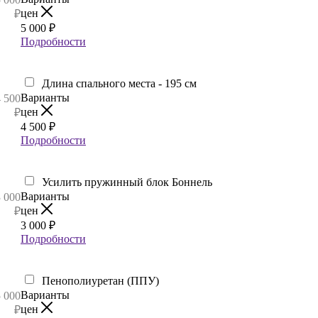
цен
₽
5 000
₽
Подробности
Длина спального места - 195 см
Варианты
4 500
цен
₽
4 500
₽
Подробности
Усилить пружинный блок Боннель
Варианты
3 000
цен
₽
3 000
₽
Подробности
Пенополиуретан (ППУ)
Варианты
5 000
цен
₽