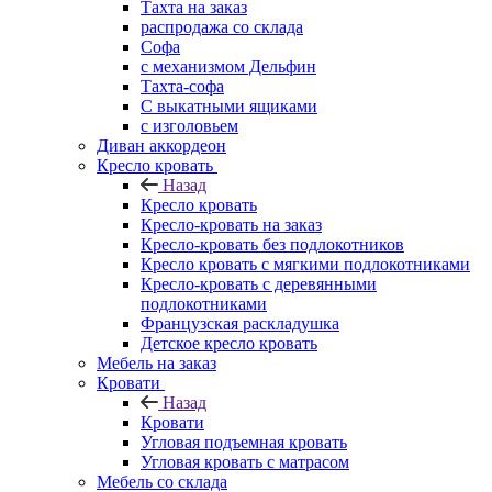
Тахта на заказ
распродажа со склада
Софа
с механизмом Дельфин
Тахта-софа
С выкатными ящиками
с изголовьем
Диван аккордеон
Кресло кровать
Назад
Кресло кровать
Кресло-кровать на заказ
Кресло-кровать без подлокотников
Кресло кровать с мягкими подлокотниками
Кресло-кровать с деревянными
подлокотниками
Французская раскладушка
Детское кресло кровать
Мебель на заказ
Кровати
Назад
Кровати
Угловая подъемная кровать
Угловая кровать с матрасом
Мебель со склада