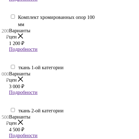
Комплект хромированных опор 100
мм
Варианты
1 200
цен
₽
1 200
₽
Подробности
ткань 1-ой категории
Варианты
3 000
цен
₽
3 000
₽
Подробности
ткань 2-ой категории
Варианты
4 500
цен
₽
4 500
₽
Подробности