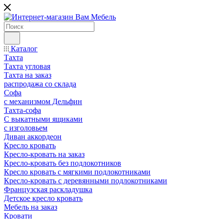
Каталог
Тахта
Тахта угловая
Тахта на заказ
распродажа со склада
Софа
с механизмом Дельфин
Тахта-софа
С выкатными ящиками
с изголовьем
Диван аккордеон
Кресло кровать
Кресло-кровать на заказ
Кресло-кровать без подлокотников
Кресло кровать с мягкими подлокотниками
Кресло-кровать с деревянными подлокотниками
Французская раскладушка
Детское кресло кровать
Мебель на заказ
Кровати