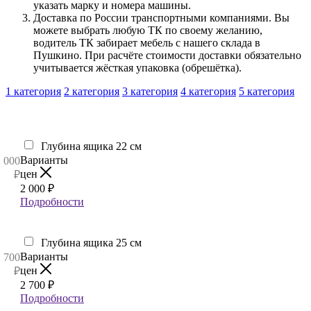
указать марку и номера машины.
Доставка по России транспортными компаниями. Вы
можете выбрать любую ТК по своему желанию,
водитель ТК забирает мебель с нашего склада в
Пушкино. При расчёте стоимости доставки обязательно
учитывается жёсткая упаковка (обрешётка).
1 категория
2 категория
3 категория
4 категория
5 категория
Глубина ящика 22 см
Варианты
2 000
цен
₽
2 000
₽
Подробности
Глубина ящика 25 см
Варианты
2 700
цен
₽
2 700
₽
Подробности