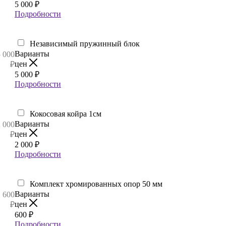
5 000
₽
Подробности
Независимый пружинный блок
Варианты
5 000
цен
₽
5 000
₽
Подробности
Кокосовая койра 1см
Варианты
2 000
цен
₽
2 000
₽
Подробности
Комплект хромированных опор 50 мм
Варианты
600
цен
₽
600
₽
Подробности