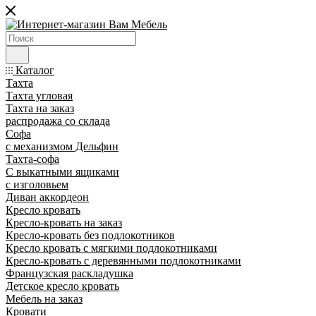
Каталог
Тахта
Тахта угловая
Тахта на заказ
распродажа со склада
Софа
с механизмом Дельфин
Тахта-софа
С выкатными ящиками
с изголовьем
Диван аккордеон
Кресло кровать
Кресло-кровать на заказ
Кресло-кровать без подлокотников
Кресло кровать с мягкими подлокотниками
Кресло-кровать с деревянными подлокотниками
Французская раскладушка
Детское кресло кровать
Мебель на заказ
Кровати