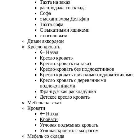
Тахта на заказ
распродажа со склада
Софа
с механизмом Дельфин
Тахта-софа
С выкатными ящиками
с изголовьем
Диван аккордеон
Кресло кровать
Назад
Кресло кровать
Кресло-кровать на заказ
Кресло-кровать без подлокотников
Кресло кровать с мягкими подлокотниками
Кресло-кровать с деревянными
подлокотниками
Французская раскладушка
Детское кресло кровать
Мебель на заказ
Кровати
Назад
Кровати
Угловая подъемная кровать
Угловая кровать с матрасом
Мебель со склада