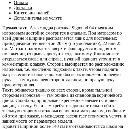
Оплата
Доставка
Категории тканей
Дополнительные услуги
Прямая тахта Александра рогожка Sigmund 04 с мягким
изголовьем достойно смотрится в спальне. Под матрасом по
всей длине и ширине располагается ящик для постельных
принадлежностей высотой 20 см (по умолчанию), 22 или 25
см. Матрас поднимается вверх и фиксируется в поднятом
положении, открывая доступ к содержимому. Ящик может
открываться слева или справа, нужный вариант уточните в
комментарии к заказу. Сторона выбирается по расположению
изголовья, т.е. мысленно подходим к тахте, чтобы поднять
матрас: если изголовье должно быть расположено по левую
руку — вам нужна левосторонняя тахта; по правую руку —
правосторонняя.
Тахта обивается тканью со всех сторон, кроме тыльной
стороны изголовья — там обивка из спанбонда коричневого
цвета. Спанбонд прикрывает крепёжные элементы и швы,
защищая стену. Если вам требуется дополнительно обить
тыльную сторону изголовья основным материалом, сообщите
об этом при заказе, и менеджер рассчитает стоимость услуги в
зависимости от параметров модели.
Кровати шириной более 140 см изготавливаются со швом на