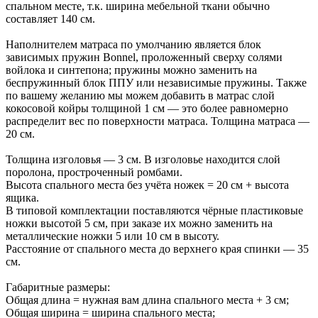
спальном месте, т.к. ширина мебельной ткани обычно
составляет 140 см.
Наполнителем матраса по умолчанию является блок
зависимых пружин Bonnel, проложенный сверху солями
войлока и синтепона; пружины можно заменить на
беспружинный блок ППУ или независимые пружины. Также
по вашему желанию мы можем добавить в матрас слой
кокосовой койры толщиной 1 см — это более равномерно
распределит вес по поверхности матраса. Толщина матраса —
20 см.
Толщина изголовья — 3 см. В изголовье находится слой
поролона, простроченный ромбами.
Высота спального места без учёта ножек = 20 см + высота
ящика.
В типовой комплектации поставляются чёрные пластиковые
ножки высотой 5 см, при заказе их можно заменить на
металлические ножки 5 или 10 см в высоту.
Расстояние от спального места до верхнего края спинки — 35
см.
Габаритные размеры:
Общая длина = нужная вам длина спального места + 3 см;
Общая ширина = ширина спального места;