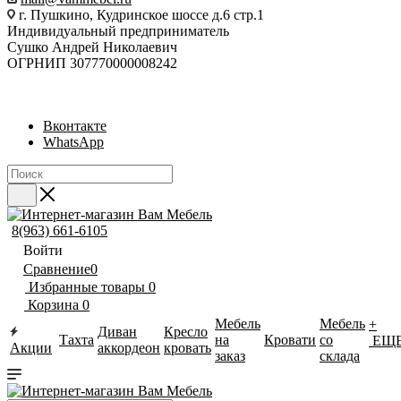
г. Пушкино, Кудринское шоссе д.6 стр.1
Индивидуальный предприниматель
Сушко Андрей Николаевич
ОГРНИП 307770000008242
Вконтакте
WhatsApp
8(963) 661-6105
Войти
Сравнение
0
Избранные товары
0
Корзина
0
Мебель
Мебель
+
Диван
Кресло
Тахта
на
Кровати
со
ЕЩ
Акции
аккордеон
кровать
заказ
склада