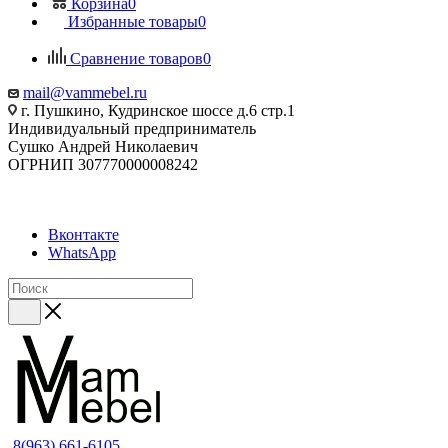
Корзина
0
Избранные товары
0
Сравнение товаров
0
mail@vammebel.ru
г. Пушкино, Кудринское шоссе д.6 стр.1
Индивидуальный предприниматель
Сушко Андрей Николаевич
ОГРНИП 307770000008242
Вконтакте
WhatsApp
8(963) 661-6105