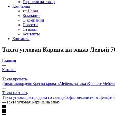
Гарантия на товар
Компания
Назад
Компания
О компании
Новости
Отзывы
Контакты
Контакты
Тахта угловая Карина на заказ Левый 
Главная
—
Каталог
—
Тахта кровать
Диван аккордеон
Кресло кровать
Мебель на заказ
Кровати
Мебель
—
Тахта на заказ
Тахта угловая
распродажа со склада
Софа
с механизмом Дельфин
—
Тахта угловая Карина на заказ