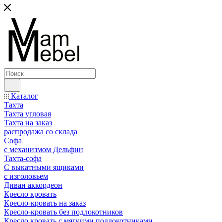
Каталог
Тахта
Тахта угловая
Тахта на заказ
распродажа со склада
Софа
с механизмом Дельфин
Тахта-софа
С выкатными ящиками
с изголовьем
Диван аккордеон
Кресло кровать
Кресло-кровать на заказ
Кресло-кровать без подлокотников
Кресло кровать с мягкими подлокотниками