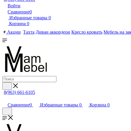
Войти
Сравнение
0
Избранные товары
0
Корзина
0
Акции
Тахта
Диван аккордеон
Кресло кровать
Мебель на за
8(963) 661-6105
Сравнение
0
Избранные товары
0
Корзина
0