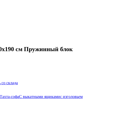
70х190 см Пружинный блок
 со склада
Тахта-софа
С выкатными ящиками
с изголовьем